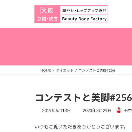
コ
ナ
ン
ビ
テ
ゲ
ン
ー
ツ
シ
へ
ョ
ス
ン
キ
に
ッ
移
プ
動
HOME
ダイエット
コンテストと美脚#256
コンテストと美脚#25
最
2019年5月13日
2023年3月29日
田中
終
更
いつもご覧いただきありがとうございます。
新