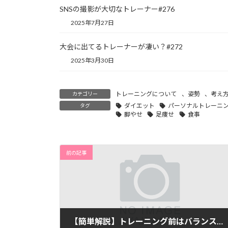
SNSの撮影が大切なトレーナー#276
2025年7月27日
大会に出てるトレーナーが凄い？#272
2025年3月30日
トレーニングについて
、
姿勢
、
考え
カテゴリー
ダイエット
パーソナルトレーニ
タグ
脚やせ
足痩せ
食事
前の記事
【簡単解説】トレーニング前はバランス調整#274