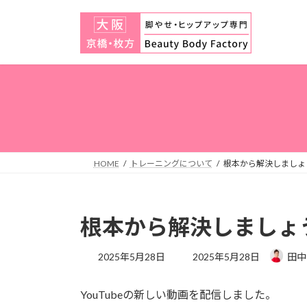
コ
ナ
ン
ビ
テ
ゲ
ン
ー
ツ
シ
へ
ョ
ス
ン
キ
に
ッ
移
プ
動
HOME
トレーニングについて
根本から解決しましょう
根本から解決しましょう
最
2025年5月28日
2025年5月28日
田中
終
更
YouTubeの新しい動画を配信しました。
新